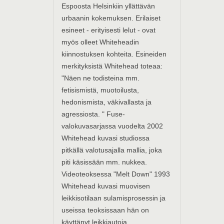
Espoosta Helsinkiin yllättävän
urbaanin kokemuksen. Erilaiset
esineet - erityisesti lelut - ovat
myös olleet Whiteheadin
kiinnostuksen kohteita. Esineiden
merkityksistä Whitehead toteaa:
"Näen ne todisteina mm.
fetisismistä, muotoilusta,
hedonismista, väkivallasta ja
agressiosta. " Fuse-
valokuvasarjassa vuodelta 2002
Whitehead kuvasi studiossa
pitkällä valotusajalla mallia, joka
piti käsissään mm. nukkea.
Videoteoksessa "Melt Down" 1993
Whitehead kuvasi muovisen
leikkisotilaan sulamisprosessin ja
useissa teoksissaan hän on
käyttänyt leikkiautoja.