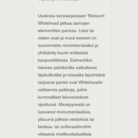
Uudessa teossarjassaan 'Retouch'
Whitehead jatkaa samojen
elementtien parissa. Lelut tai
niiden osat ja muut esineet on
suurennettu moninkertaisiksi ja
yhdistetty kuviin erilaisista
kaupunkitiloista. Esimerkiksi
hieman pelottavilta vaikuttavat
läpikulkutilat ja toisaalta lepohetkiä
tarjoavat penkit ovat Whiteheadin
valitsemia paikkoja, joihin
kummalliset leluveistokset
sijoittuvat. Minatyyreistä on
kasvanut monumentaalisia,
ylisuuria julkisia veistoksia tai
fantisia- tai scifimaailmoihin
viittaavia mielikuvituksellisia