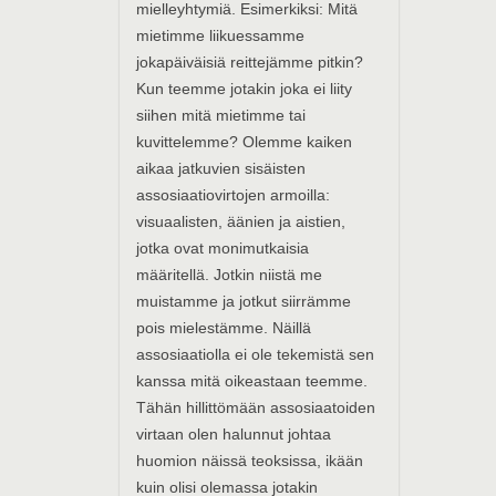
mielleyhtymiä. Esimerkiksi: Mitä
mietimme liikuessamme
jokapäiväisiä reittejämme pitkin?
Kun teemme jotakin joka ei liity
siihen mitä mietimme tai
kuvittelemme? Olemme kaiken
aikaa jatkuvien sisäisten
assosiaatiovirtojen armoilla:
visuaalisten, äänien ja aistien,
jotka ovat monimutkaisia
määritellä. Jotkin niistä me
muistamme ja jotkut siirrämme
pois mielestämme. Näillä
assosiaatiolla ei ole tekemistä sen
kanssa mitä oikeastaan teemme.
Tähän hillittömään assosiaatoiden
virtaan olen halunnut johtaa
huomion näissä teoksissa, ikään
kuin olisi olemassa jotakin