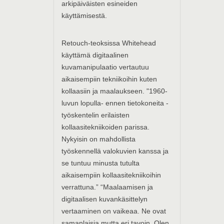
arkipäiväisten esineiden
käyttämisestä.
Retouch-teoksissa Whitehead
käyttämä digitaalinen
kuvamanipulaatio vertautuu
aikaisempiin tekniikoihin kuten
kollaasiin ja maalaukseen. "1960-
luvun lopulla- ennen tietokoneita -
työskentelin erilaisten
kollaasitekniikoiden parissa.
Nykyisin on mahdollista
työskennellä valokuvien kanssa ja
se tuntuu minusta tutulta
aikaisempiin kollaasitekniikoihin
verrattuna.” “Maalaamisen ja
digitaalisen kuvankäsittelyn
vertaaminen on vaikeaa. Ne ovat
samanlaisia mutta eri tavoin. Olen