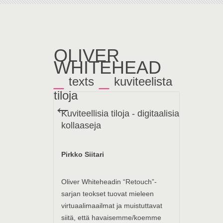
OLIVER
WHITEHEAD
_
_
texts
kuviteelista
tiloja
←
Kuviteellisia tiloja - digitaalisia
kollaaseja
Pirkko Siitari
Oliver Whiteheadin “Retouch”-
sarjan teokset tuovat mieleen
virtuaalimaailmat ja muistuttavat
siitä, että havaisemme/koemme