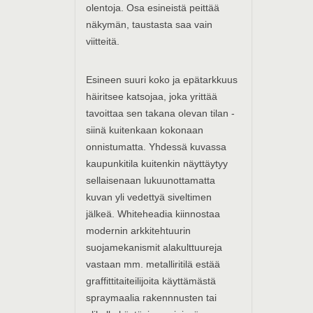
olentoja. Osa esineistä peittää
näkymän, taustasta saa vain
viitteitä.
Esineen suuri koko ja epätarkkuus
häiritsee katsojaa, joka yrittää
tavoittaa sen takana olevan tilan -
siinä kuitenkaan kokonaan
onnistumatta. Yhdessä kuvassa
kaupunkitila kuitenkin näyttäytyy
sellaisenaan lukuunottamatta
kuvan yli vedettyä siveltimen
jälkeä. Whiteheadia kiinnostaa
modernin arkkitehtuurin
suojamekanismit alakulttuureja
vastaan mm. metalliritilä estää
graffittitaiteilijoita käyttämästä
spraymaalia rakennnusten tai