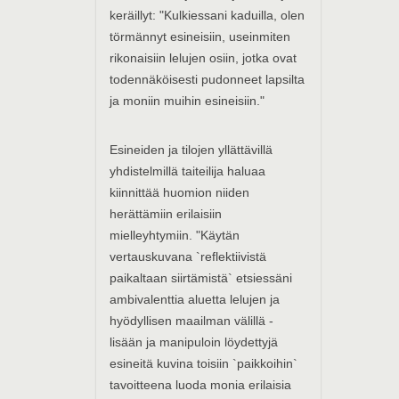
keräillyt: "Kulkiessani kaduilla, olen
törmännyt esineisiin, useinmiten
rikonaisiin lelujen osiin, jotka ovat
todennäköisesti pudonneet lapsilta
ja moniin muihin esineisiin."
Esineiden ja tilojen yllättävillä
yhdistelmillä taiteilija haluaa
kiinnittää huomion niiden
herättämiin erilaisiin
mielleyhtymiin. "Käytän
vertauskuvana `reflektiivistä
paikaltaan siirtämistä` etsiessäni
ambivalenttia aluetta lelujen ja
hyödyllisen maailman välillä -
lisään ja manipuloin löydettyjä
esineitä kuvina toisiin `paikkoihin`
tavoitteena luoda monia erilaisia