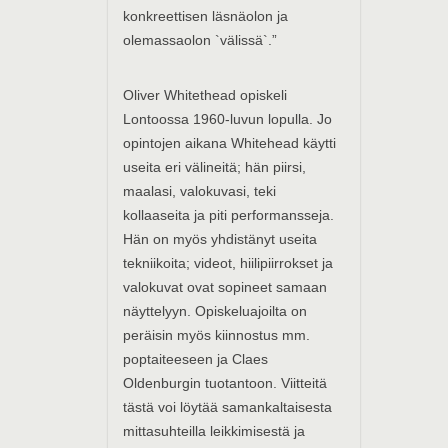
konkreettisen läsnäolon ja
olemassaolon `välissä`.”
Oliver Whitethead opiskeli
Lontoossa 1960-luvun lopulla. Jo
opintojen aikana Whitehead käytti
useita eri välineitä; hän piirsi,
maalasi, valokuvasi, teki
kollaaseita ja piti performansseja.
Hän on myös yhdistänyt useita
tekniikoita; videot, hiilipiirrokset ja
valokuvat ovat sopineet samaan
näyttelyyn. Opiskeluajoilta on
peräisin myös kiinnostus mm.
poptaiteeseen ja Claes
Oldenburgin tuotantoon. Viitteitä
tästä voi löytää samankaltaisesta
mittasuhteilla leikkimisestä ja