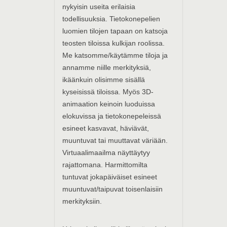
nykyisin useita erilaisia
todellisuuksia. Tietokonepelien
luomien tilojen tapaan on katsoja
teosten tiloissa kulkijan roolissa.
Me katsomme/käytämme tiloja ja
annamme niille merkityksiä,
ikäänkuin olisimme sisällä
kyseisissä tiloissa. Myös 3D-
animaation keinoin luoduissa
elokuvissa ja tietokonepeleissä
esineet kasvavat, häviävät,
muuntuvat tai muuttavat väriään.
Virtuaalimaailma näyttäytyy
rajattomana. Harmittomilta
tuntuvat jokapäiväiset esineet
muuntuvat/taipuvat toisenlaisiin
merkityksiin.