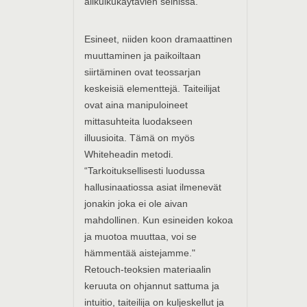
alikulkukäytävien seinissä.
Esineet, niiden koon dramaattinen
muuttaminen ja paikoiltaan
siirtäminen ovat teossarjan
keskeisiä elementtejä. Taiteilijat
ovat aina manipuloineet
mittasuhteita luodakseen
illuusioita. Tämä on myös
Whiteheadin metodi.
“Tarkoituksellisesti luodussa
hallusinaatiossa asiat ilmenevät
jonakin joka ei ole aivan
mahdollinen. Kun esineiden kokoa
ja muotoa muuttaa, voi se
hämmentää aistejamme."
Retouch-teoksien materiaalin
keruuta on ohjannut sattuma ja
intuitio, taiteilija on kuljeskellut ja