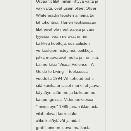
Urbaanit tilat, niihin liittyvä valta ja
väkivalta, ovat usein olleet Oliver
Whiteheadin teosten aiheina tai
lähtökohtina. Hänen teoksissaan
tilat eivät ole neutraaleja ja vain
fyysisiä, vaan ne ovat ennen
kaikkea koettuja, sosiaalisten
verkostojen risteymiä; paikkoja
jotka muovaavat meitä ja me niitä.
Esimerkiksi "Visual Violence - A
Guide to Living" - teoksessa
vuodelta 1994 Whitehead pohti
sitä kuinka erilaiset merkit ohjaavat
käyttäymistämme ja kulkuamme
kaupungeissa. Videoteoksessa
"minds eye" 1999 junan ikkunasta
vilahtelevat kerrostalot,
alikulkukäytävät ja aidat
graffitteineen luovat matkasta