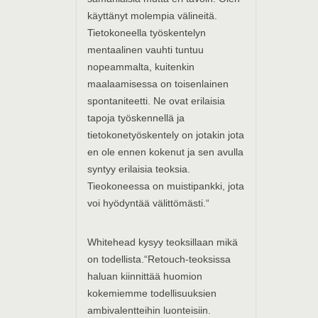
käyttänyt molempia välineitä.
Tietokoneella työskentelyn
mentaalinen vauhti tuntuu
nopeammalta, kuitenkin
maalaamisessa on toisenlainen
spontaniteetti. Ne ovat erilaisia
tapoja työskennellä ja
tietokonetyöskentely on jotakin jota
en ole ennen kokenut ja sen avulla
syntyy erilaisia teoksia.
Tieokoneessa on muistipankki, jota
voi hyödyntää välittömästi.“
Whitehead kysyy teoksillaan mikä
on todellista.“Retouch-teoksissa
haluan kiinnittää huomion
kokemiemme todellisuuksien
ambivalentteihin luonteisiin.