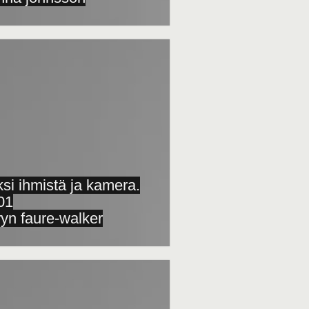
si ihmistä ja kamera.
01
ryn faure-walker