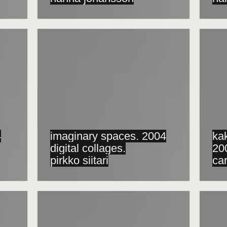
4
imaginary spaces. 2004
kak
digital collages.
20
pirkko siitari
ca