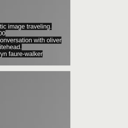
tic image traveling.
00
onversation with oliver
itehead.
ryn faure-walker