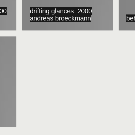
000
drifting glances. 2000
andreas broeckmann
beh