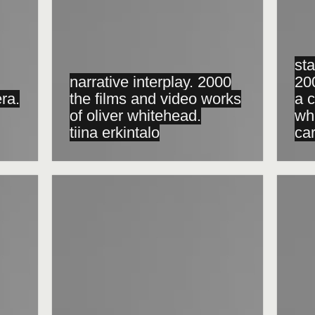
sta
narrative interplay. 2000
20
ra.
the films and video works
a c
of oliver whitehead.
wh
tiina erkintalo
ca