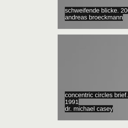
schweifende blicke. 2
andreas broeckmann
concentric circles brief.
1991
dr. michael casey