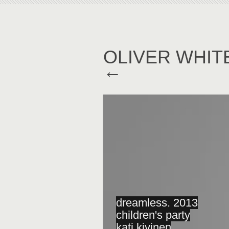
OLIVER WHI
←
dreamless. 2013
children's party
kati kivinen