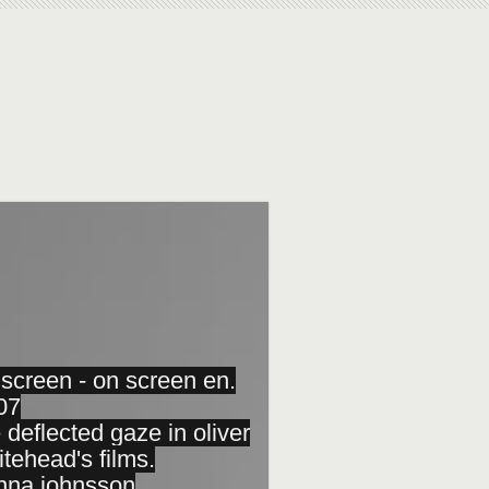
 screen - on screen en.
07
 deflected gaze in oliver
tehead's films.
nna johnsson