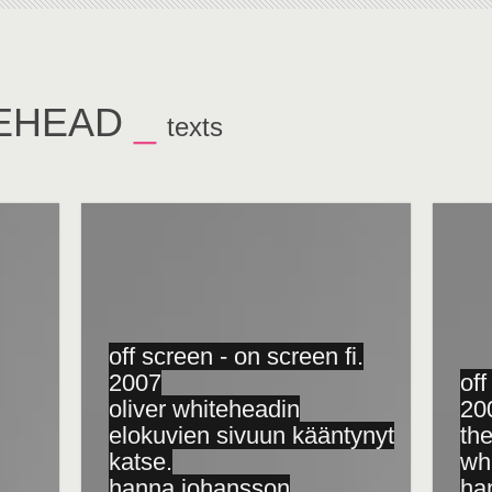
TEHEAD
_
texts
off screen - on screen fi.
2007
off
oliver whiteheadin
20
elokuvien sivuun kääntynyt
the
katse.
whi
hanna johansson
ha